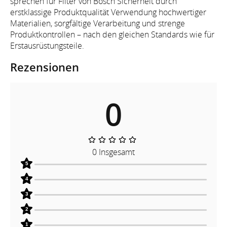
sprechen für Filter von Bosch Sicherheit durch
erstklassige Produktqualität Verwendung hochwertiger
Materialien, sorgfältige Verarbeitung und strenge
Produktkontrollen – nach den gleichen Standards wie für
Erstausrüstungsteile.
Rezensionen
0
0 Insgesamt
5
4
3
2
1