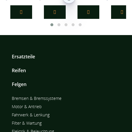
Bosch Kraftstofffilter F026402005
Bosch Kraftstofffilter F026403766
Bosch Kraftstofffilter F026
Bosch Krafts
Ersatzteile
Reifen
Felgen
Bremsen & Bremssysteme
Motor & Antrieb
Fahrwerk & Lenkung
Filter & Wartung
Elektrik & Beleuchtung