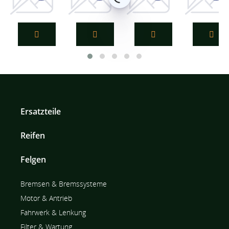
Bosch Kraftstofffilter F026402005
Bosch Kraftstofffilter F026403766
Bosch Kraftstofffilter F026
Bosch Krafts
Ersatzteile
Reifen
Felgen
Bremsen & Bremssysteme
Motor & Antrieb
Fahrwerk & Lenkung
Filter & Wartung