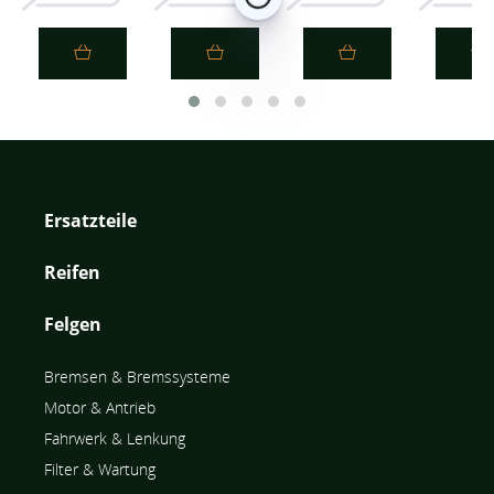
Bosch Kraftstofffilter F026402005
Bosch Kraftstofffilter F026403766
Bosch Kraftstofffilter F02
Bosch Kra
Ersatzteile
Reifen
Felgen
Bremsen & Bremssysteme
Motor & Antrieb
Fahrwerk & Lenkung
Filter & Wartung